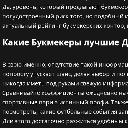
Да, уровень, который предлагают букмекер
полудостроенный риск того, но подобный и
актуальный рейтинг букмекерских контор,
Какие Букмекеры лучшие Д
В свою именно, отсутствие такой информац
попросту упускает шанс, делая выбор и по
никогда иметь под руками свежую информа
Сравнивайте коэффициенты ежедневно на с
спортивные пари а истинный профи. Также
посмотреть, какие футбольные события зап
Дли этого достаточно разжиться удобным 