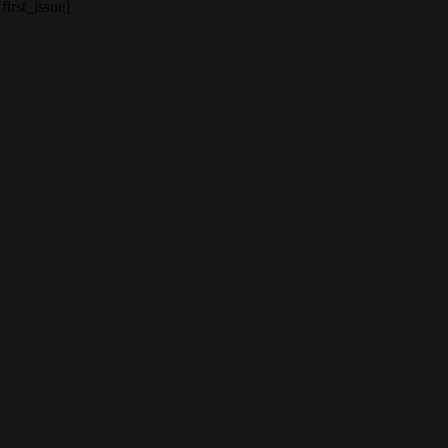
[first_issue]