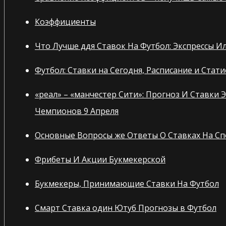
Коэффициенты
Что Лучше ддя Ставок На Футбол: Экспрессы И
Футбол: Ставки на Сегодня, Расписание и Стати
«реал» – «манчестер Сити»: Прогноз И Ставки 
Чемпионов 9 Апреля
Основные Вопросы же Ответы О Ставках На Сп
Фрибеты И Акции Букмекерской
Букмекеры, Принимающие Ставки На Футбол
Смарт Ставка один Ютуб Прогнозы в Футбол