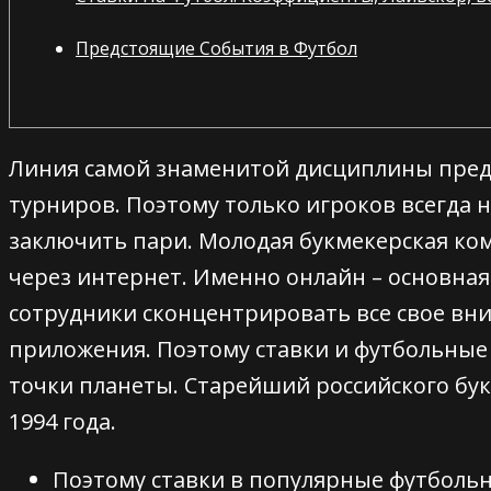
Предстоящие События в Футбол
Линия самой знаменитой дисциплины предс
турниров. Поэтому только игроков всегда 
заключить пари. Молодая букмекерская ко
через интернет. Именно онлайн – основная 
сотрудники сконцентрировать все свое вни
приложения. Поэтому ставки и футбольные
точки планеты. Старейший российского бу
1994 года.
Поэтому ставки в популярные футбольн