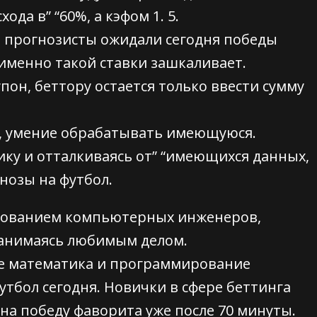
да в” “60%, а кэфом 1. 5.
е прогнозисты ожидали сегодня победы
именно такой ставки зашкаливает.
пон, беттору остается только ввести сумму
дь, умение обрабатывать имеющуюся.
ку и отталкиваясь от” “имеющихся данных,
нозы на футбол.
зованием компьютерных инженеров,
занимаясь любимым делом.
е математика и программирование
утбол сегодня. Новички в сфере беттинга
на победу фаворита уже после 70 минуты.