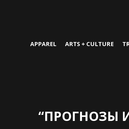
APPAREL
ARTS + CULTURE
T
“ПРОГНОЗЫ И