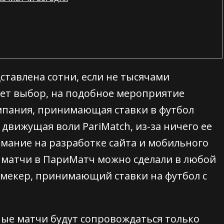
тавлена сотни, если не тысячами
нет выбор, на подобное мероприятие
мпания, принимающая ставки в футбол
движущая воли PariMatch, из-за ничего ее
мание на разработке сайта и мобильного
 матчи в ПариМатч можно сделали в любой
кмекер, принимающий ставки на футбол с
ые матчи будут сопровождаться только