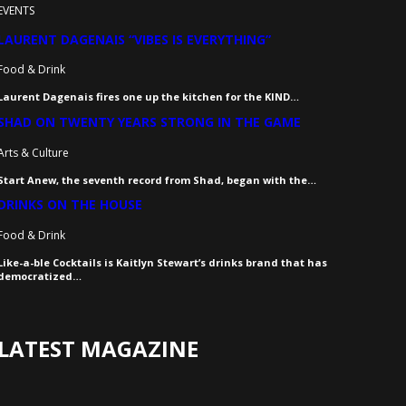
EVENTS
LAURENT DAGENAIS “VIBES IS EVERYTHING”
Food & Drink
Laurent Dagenais fires one up the kitchen for the KIND…
SHAD ON TWENTY YEARS STRONG IN THE GAME
Arts & Culture
Start Anew, the seventh record from Shad, began with the…
DRINKS ON THE HOUSE
Food & Drink
Like-a-ble Cocktails is Kaitlyn Stewart’s drinks brand that has
democratized…
LATEST MAGAZINE