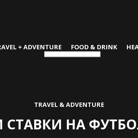
RAVEL + ADVENTURE
FOOD & DRINK
HEA
TRAVEL & ADVENTURE
 СТАВКИ НА ФУТБ