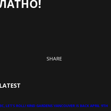
ПЛАТНО!
SHARE
LATEST
BC, LET’S ROLL! KIND GARDENS VANCOUVER IS BACK APRIL 9TH