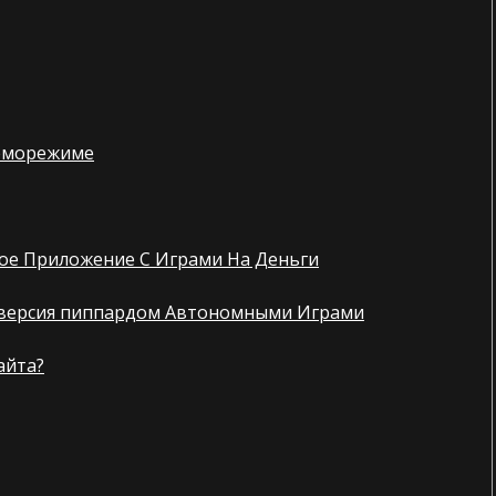
Деморежиме
ое Приложение С Играми На Деньги
-версия пиппардом Автономными Играми
айта?