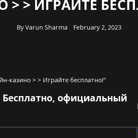
 > > ИГРАЙТЕ БЕС
By
Varun Sharma
February 2, 2023
н-казино > > Играйте бесплатно!”
н Бесплатно, официальный