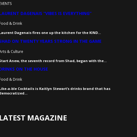
EVENTS
LAURENT DAGENAIS “VIBES IS EVERYTHING”
Food & Drink
Laurent Dagenais fires one up the kitchen for the KIND…
SHAD ON TWENTY YEARS STRONG IN THE GAME
Arts & Culture
Start Anew, the seventh record from Shad, began with the…
DRINKS ON THE HOUSE
Food & Drink
Like-a-ble Cocktails is Kaitlyn Stewart’s drinks brand that has
democratized…
LATEST MAGAZINE