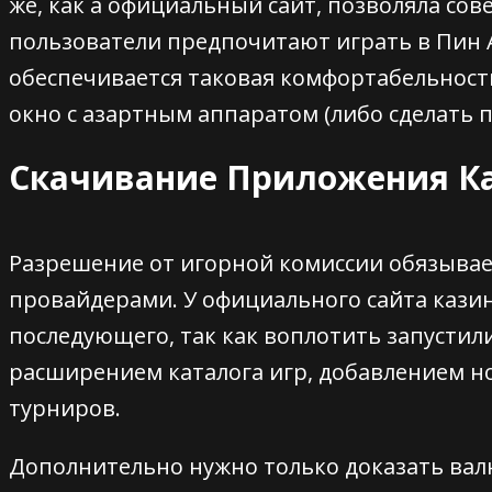
же, как а официальный сайт, позволяла сов
пользователи предпочитают играть в Пин 
обеспечивается таковая комфортабельность
окно с азартным аппаратом (либо сделать п
Скачивание Приложения К
Разрешение от игорной комиссии обязывае
провайдерами. У официального сайта кази
последующего, так как воплотить запустил
расширением каталога игр, добавлением н
турниров.
Дополнительно нужно только доказать вал