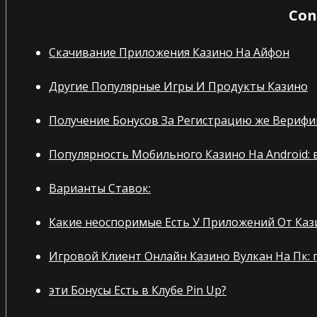
Con
Скачивание Приложения Казино На Айфон
Другие Популярные Игры И Продукты Казино
Получение Бонусов За Регистрацию же Вериф
Популярность Мобильного Казино На Android: 
Варианты Ставок:
Какие неоспоримые Есть У Приложений От Каз
Игровой Клиент Онлайн Казино Вулкан На Пк: 
эти Бонусы Есть в Клубе Pin Up?