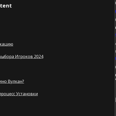
tent
икацию
выбора Игроков 2024
ино Вулкан?
процесс Установки