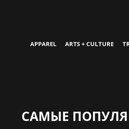
APPAREL
ARTS + CULTURE
T
САМЫЕ ПОПУЛЯ