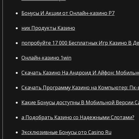
Бонусы И Акции от Онлайн-казино Р7
них Продукты Казино
попробуйте 17 000 Бесплатных Игр Казино В 
Онлайн-казино 1win
Скачать Казино На Андроид И Айфон: Мобильн
Скачать Программу Казино на Компьютер: Пк
Какие Бонусы доступны В Мобильной Версии С
а Подобрать Казино со Надежными Слотами?
Эксклюзивные Бонусы ото Casino Ru