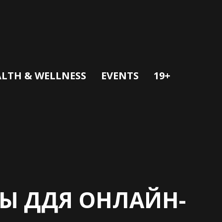
LTH & WELLNESS
EVENTS
19+
Ы ДДЯ ОНЛАЙН-